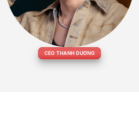
CEO THANH DƯƠNG