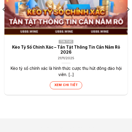
TIN TỨC
Kèo Tỷ Số Chính Xác – Tần Tật Thông Tin Cần Nắm Rõ
2026
21/11/2025
Kèo tỷ số chính xác là hình thức cược thu hút đông đảo hội
viên. [...]
XEM CHI TIẾT