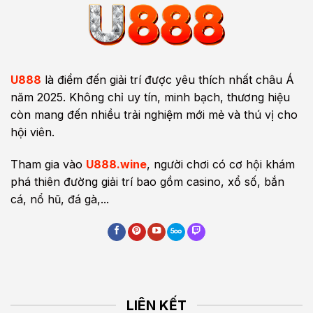
U888
là điểm đến giải trí được yêu thích nhất châu Á
năm 2025. Không chỉ uy tín, minh bạch, thương hiệu
còn mang đến nhiều trải nghiệm mới mẻ và thú vị cho
hội viên.
Tham gia vào
U888.wine
, người chơi có cơ hội khám
phá thiên đường giải trí bao gồm casino, xổ số, bắn
cá, nổ hũ, đá gà,...
LIÊN KẾT