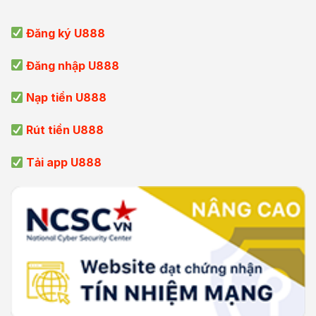
Đăng ký U888
Đăng nhập U888
Nạp tiền U888
Rút tiền U888
Tải app U888