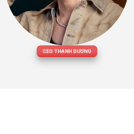
CEO THANH DƯƠNG