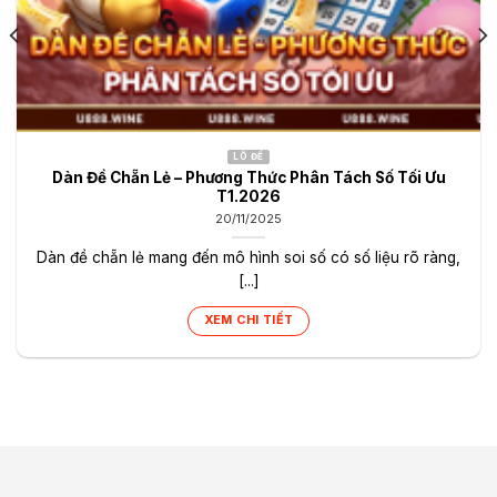
LÔ ĐỀ
Dàn Đề Chẵn Lẻ – Phương Thức Phân Tách Số Tối Ưu
T1.2026
20/11/2025
Dàn đề chẵn lẻ mang đến mô hình soi số có số liệu rõ ràng,
[...]
XEM CHI TIẾT