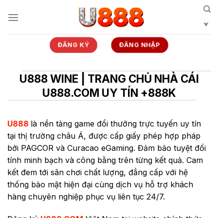
Bỏ
qua
nội
dung
ĐĂNG KÝ
ĐĂNG NHẬP
U888 WINE | TRANG CHỦ NHÀ CÁI
U888.COM UY TÍN +888K
U888
là nền tảng game đổi thưởng trực tuyến uy tín
tại thị trường châu Á, được cấp giấy phép hợp pháp
bởi PAGCOR và Curacao eGaming. Đảm bảo tuyệt đối
tính minh bạch và công bằng trên từng kết quả. Cam
kết đem tới sân chơi chất lượng, đẳng cấp với hệ
thống bảo mật hiện đại cùng dịch vụ hỗ trợ khách
hàng chuyên nghiệp phục vụ liên tục 24/7.