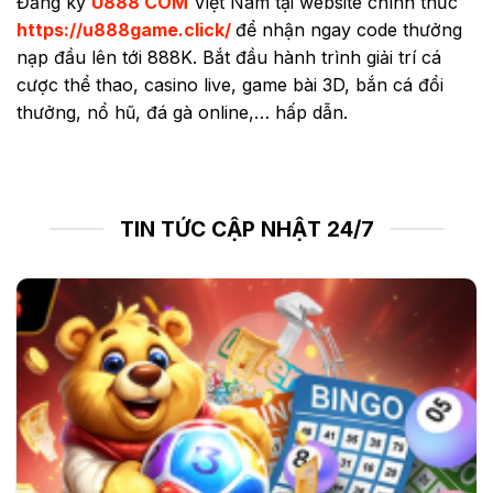
Đăng ký
U888 COM
Việt Nam tại website chính thức
https://u888game.click/
để nhận ngay code thưởng
nạp đầu lên tới 888K. Bắt đầu hành trình giải trí cá
cược thể thao, casino live, game bài 3D, bắn cá đổi
thưởng, nổ hũ, đá gà online,… hấp dẫn.
TIN TỨC CẬP NHẬT 24/7