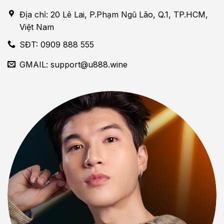
Địa chỉ: 20 Lê Lai, P.Phạm Ngũ Lão, Q.1, TP.HCM,
Việt Nam
SĐT: 0909 888 555
GMAIL:
support@u888.wine