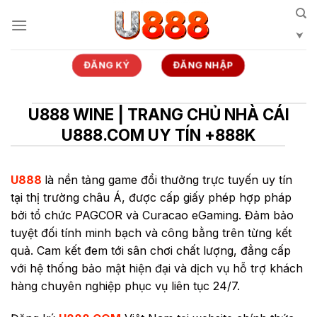
Bỏ
qua
nội
dung
ĐĂNG KÝ
ĐĂNG NHẬP
U888 WINE | TRANG CHỦ NHÀ CÁI
U888.COM UY TÍN +888K
U888
là nền tảng game đổi thưởng trực tuyến uy tín
tại thị trường châu Á, được cấp giấy phép hợp pháp
bởi tổ chức PAGCOR và Curacao eGaming. Đảm bảo
tuyệt đối tính minh bạch và công bằng trên từng kết
quả. Cam kết đem tới sân chơi chất lượng, đẳng cấp
với hệ thống bảo mật hiện đại và dịch vụ hỗ trợ khách
hàng chuyên nghiệp phục vụ liên tục 24/7.