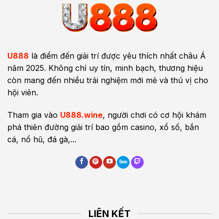
U888
là điểm đến giải trí được yêu thích nhất châu Á
năm 2025. Không chỉ uy tín, minh bạch, thương hiệu
còn mang đến nhiều trải nghiệm mới mẻ và thú vị cho
hội viên.
Tham gia vào
U888.wine
, người chơi có cơ hội khám
phá thiên đường giải trí bao gồm casino, xổ số, bắn
cá, nổ hũ, đá gà,...
LIÊN KẾT