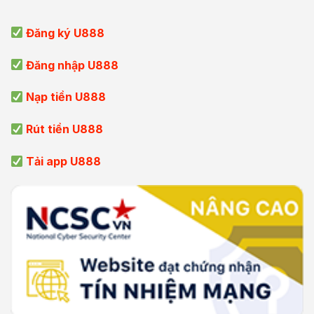
Đăng ký U888
Đăng nhập U888
Nạp tiền U888
Rút tiền U888
Tải app U888