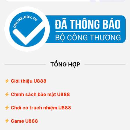
TỔNG HỢP
Giới thiệu U888
Chính sách bảo mật U888
Chơi có trách nhiệm U888
Game U888