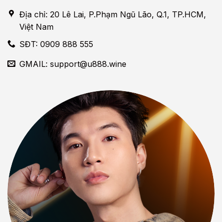
Địa chỉ: 20 Lê Lai, P.Phạm Ngũ Lão, Q.1, TP.HCM,
Việt Nam
SĐT: 0909 888 555
GMAIL:
support@u888.wine