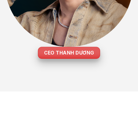
CEO THANH DƯƠNG