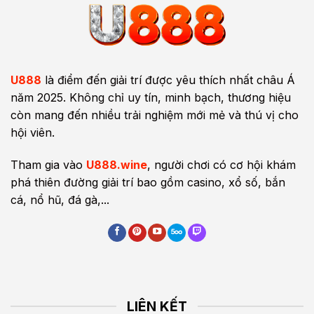
U888
là điểm đến giải trí được yêu thích nhất châu Á
năm 2025. Không chỉ uy tín, minh bạch, thương hiệu
còn mang đến nhiều trải nghiệm mới mẻ và thú vị cho
hội viên.
Tham gia vào
U888.wine
, người chơi có cơ hội khám
phá thiên đường giải trí bao gồm casino, xổ số, bắn
cá, nổ hũ, đá gà,...
LIÊN KẾT