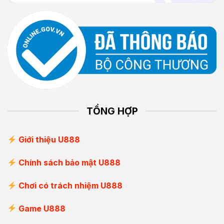
TỔNG HỢP
Giới thiệu U888
Chính sách bảo mật U888
Chơi có trách nhiệm U888
Game U888