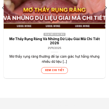
GIẢI MÃ GIẤC MƠ
Mơ Thấy Rụng Răng Và Những Dữ Liệu Giải Mã Chi Tiết
2026
21/11/2025
Mơ thấy rụng răng thường để lại cảm giác hụt hẫng nhưng
nhiều dữ liệu [...]
XEM CHI TIẾT