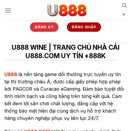
Bỏ
qua
nội
dung
ĐĂNG KÝ
ĐĂNG NHẬP
U888 WINE | TRANG CHỦ NHÀ CÁI
U888.COM UY TÍN +888K
U888
là nền tảng game đổi thưởng trực tuyến uy tín
tại thị trường châu Á, được cấp giấy phép hợp pháp
bởi PAGCOR và Curacao eGaming. Đảm bảo tuyệt đối
tính minh bạch và công bằng trên từng kết quả. Cam
kết đem tới sân chơi chất lượng, đẳng cấp với hệ
thống bảo mật hiện đại cùng dịch vụ hỗ trợ khách
hàng chuyên nghiệp phục vụ liên tục 24/7.