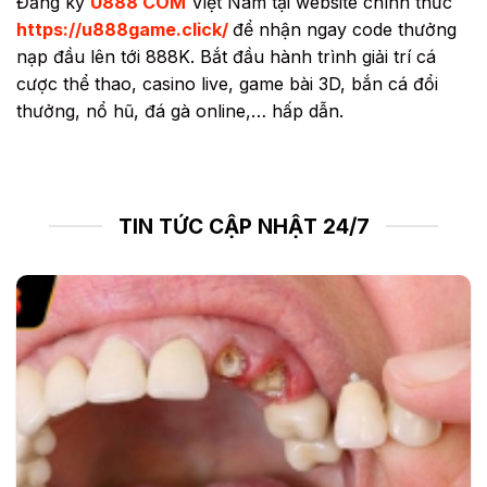
Đăng ký
U888 COM
Việt Nam tại website chính thức
https://u888game.click/
để nhận ngay code thưởng
nạp đầu lên tới 888K. Bắt đầu hành trình giải trí cá
cược thể thao, casino live, game bài 3D, bắn cá đổi
thưởng, nổ hũ, đá gà online,… hấp dẫn.
TIN TỨC CẬP NHẬT 24/7