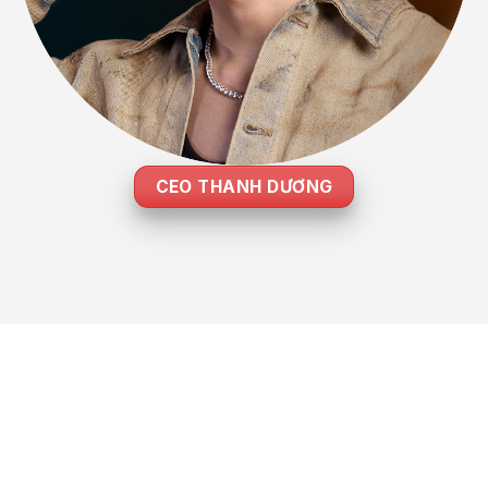
CEO THANH DƯƠNG