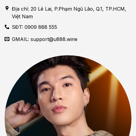
Địa chỉ: 20 Lê Lai, P.Phạm Ngũ Lão, Q.1, TP.HCM,
Việt Nam
SĐT: 0909 888 555
GMAIL:
support@u888.wine