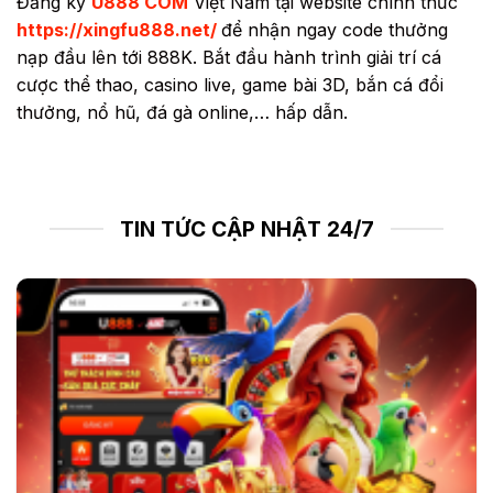
Đăng ký
U888 COM
Việt Nam tại website chính thức
https://xingfu888.net/
để nhận ngay code thưởng
nạp đầu lên tới 888K. Bắt đầu hành trình giải trí cá
cược thể thao, casino live, game bài 3D, bắn cá đổi
thưởng, nổ hũ, đá gà online,… hấp dẫn.
TIN TỨC CẬP NHẬT 24/7