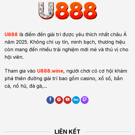
U888
là điểm đến giải trí được yêu thích nhất châu Á
năm 2025. Không chỉ uy tín, minh bạch, thương hiệu
còn mang đến nhiều trải nghiệm mới mẻ và thú vị cho
hội viên.
Tham gia vào
U888.wine
, người chơi có cơ hội khám
phá thiên đường giải trí bao gồm casino, xổ số, bắn
cá, nổ hũ, đá gà,...
LIÊN KẾT