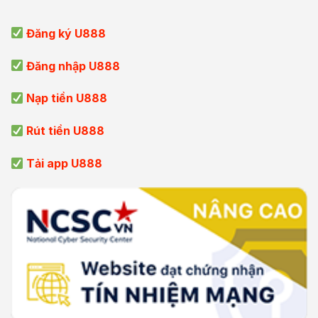
Đăng ký U888
Đăng nhập U888
Nạp tiền U888
Rút tiền U888
Tải app U888