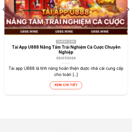
HƯỚNG DẪN
Tải App U888 Nâng Tầm Trải Nghiệm Cá Cược Chuyên
Nghiệp
05/07/2024
Tải app U888 là tính năng hoàn thiện được nhà cái cung cấp
cho toàn [...]
XEM CHI TIẾT