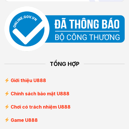
TỔNG HỢP
Giới thiệu U888
Chính sách bảo mật U888
Chơi có trách nhiệm U888
Game U888