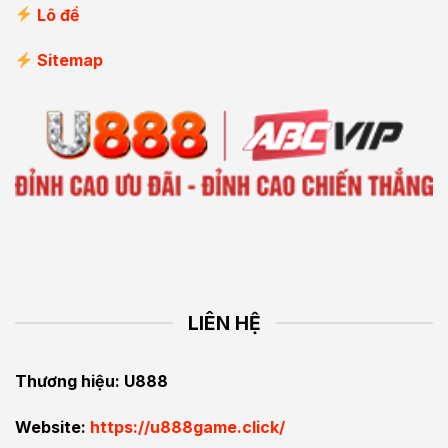
Lô đề
Sitemap
LIÊN HỆ
Thương hiệu: U888
Website:
https://u888game.click/