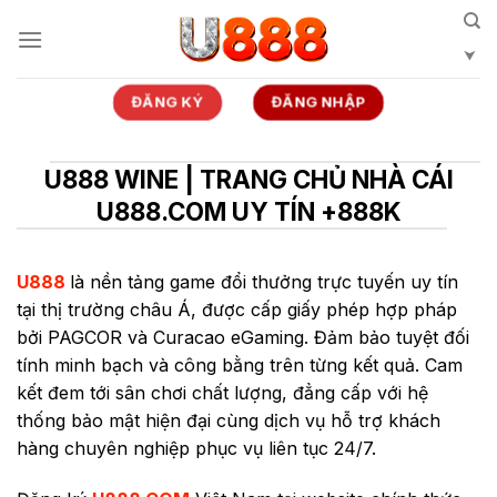
Bỏ
qua
nội
dung
ĐĂNG KÝ
ĐĂNG NHẬP
U888 WINE | TRANG CHỦ NHÀ CÁI
U888.COM UY TÍN +888K
U888
là nền tảng game đổi thưởng trực tuyến uy tín
tại thị trường châu Á, được cấp giấy phép hợp pháp
bởi PAGCOR và Curacao eGaming. Đảm bảo tuyệt đối
tính minh bạch và công bằng trên từng kết quả. Cam
kết đem tới sân chơi chất lượng, đẳng cấp với hệ
thống bảo mật hiện đại cùng dịch vụ hỗ trợ khách
hàng chuyên nghiệp phục vụ liên tục 24/7.