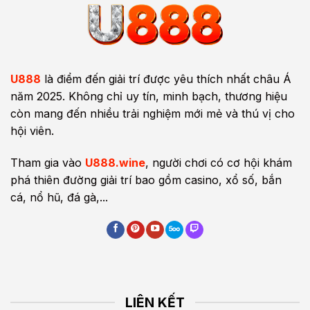
U888
là điểm đến giải trí được yêu thích nhất châu Á
năm 2025. Không chỉ uy tín, minh bạch, thương hiệu
còn mang đến nhiều trải nghiệm mới mẻ và thú vị cho
hội viên.
Tham gia vào
U888.wine
, người chơi có cơ hội khám
phá thiên đường giải trí bao gồm casino, xổ số, bắn
cá, nổ hũ, đá gà,...
LIÊN KẾT