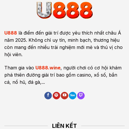
U888
là điểm đến giải trí được yêu thích nhất châu Á
năm 2025. Không chỉ uy tín, minh bạch, thương hiệu
còn mang đến nhiều trải nghiệm mới mẻ và thú vị cho
hội viên.
Tham gia vào
U888.wine
, người chơi có cơ hội khám
phá thiên đường giải trí bao gồm casino, xổ số, bắn
cá, nổ hũ, đá gà,...
LIÊN KẾT