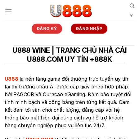
Bỏ
qua
nội
dung
ĐĂNG KÝ
ĐĂNG NHẬP
U888 WINE | TRANG CHỦ NHÀ CÁI
U888.COM UY TÍN +888K
U888
là nền tảng game đổi thưởng trực tuyến uy tín
tại thị trường châu Á, được cấp giấy phép hợp pháp
bởi PAGCOR và Curacao eGaming. Đảm bảo tuyệt đối
tính minh bạch và công bằng trên từng kết quả. Cam
kết đem tới sân chơi chất lượng, đẳng cấp với hệ
thống bảo mật hiện đại cùng dịch vụ hỗ trợ khách
hàng chuyên nghiệp phục vụ liên tục 24/7.