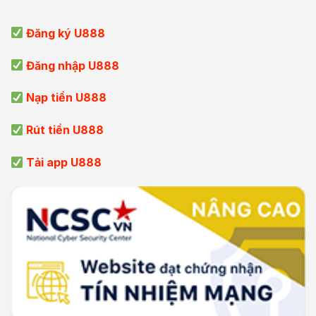
Đăng ký U888
Đăng nhập U888
Nạp tiền U888
Rút tiền U888
Tải app U888