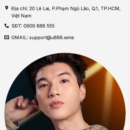
Địa chỉ: 20 Lê Lai, P.Phạm Ngũ Lão, Q.1, TP.HCM,
Việt Nam
SĐT: 0909 888 555
GMAIL:
support@u888.wine