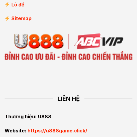
Lô đề
Sitemap
LIÊN HỆ
Thương hiệu: U888
Website:
https://u888game.click/