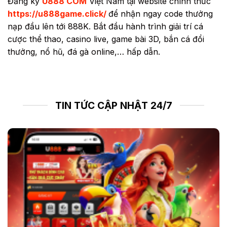
Đăng ký
U888 COM
Việt Nam tại website chính thức
https://u888game.click/
để nhận ngay code thưởng
nạp đầu lên tới 888K. Bắt đầu hành trình giải trí cá
cược thể thao, casino live, game bài 3D, bắn cá đổi
thưởng, nổ hũ, đá gà online,… hấp dẫn.
TIN TỨC CẬP NHẬT 24/7