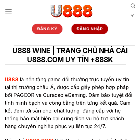
Bỏ
qua
nội
dung
ĐĂNG KÝ
ĐĂNG NHẬP
U888 WINE | TRANG CHỦ NHÀ CÁI
U888.COM UY TÍN +888K
U888
là nền tảng game đổi thưởng trực tuyến uy tín
tại thị trường châu Á, được cấp giấy phép hợp pháp
bởi PAGCOR và Curacao eGaming. Đảm bảo tuyệt đối
tính minh bạch và công bằng trên từng kết quả. Cam
kết đem tới sân chơi chất lượng, đẳng cấp với hệ
thống bảo mật hiện đại cùng dịch vụ hỗ trợ khách
hàng chuyên nghiệp phục vụ liên tục 24/7.