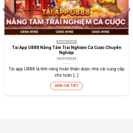
HƯỚNG DẪN
Tải App U888 Nâng Tầm Trải Nghiệm Cá Cược Chuyên
Nghiệp
05/07/2024
Tải app U888 là tính năng hoàn thiện được nhà cái cung cấp
cho toàn [...]
XEM CHI TIẾT