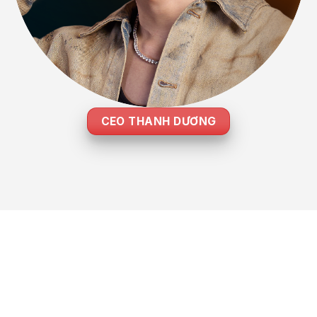
CEO THANH DƯƠNG