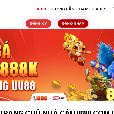
U888
HƯỚNG DẪN
GAME U888
L
ĐĂNG KÝ
ĐĂNG NHẬP
 TRANG CHỦ NHÀ CÁI U888.COM 