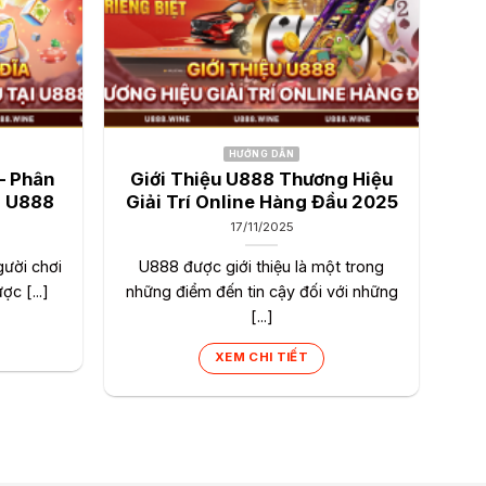
HƯỚNG DẪN
– Phân
Giới Thiệu U888 Thương Hiệu
i U888
Giải Trí Online Hàng Đầu 2025
17/11/2025
gười chơi
U888 được giới thiệu là một trong
c [...]
những điểm đến tin cậy đối với những
[...]
XEM CHI TIẾT