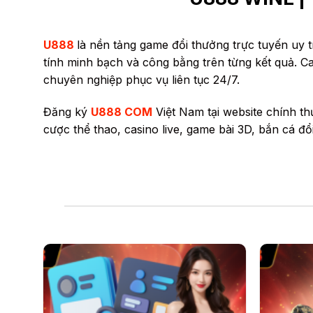
U888
là nền tảng game đổi thưởng trực tuyến uy 
tính minh bạch và công bằng trên từng kết quả. C
chuyên nghiệp phục vụ liên tục 24/7.
Đăng ký
U888 COM
Việt Nam tại website chính t
cược thể thao, casino live, game bài 3D, bắn cá đổ