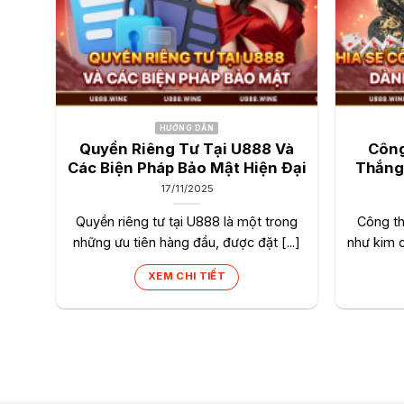
HƯỚNG DẪN
Bí
Quyền Riêng Tư Tại U888 Và
Công
uất
Các Biện Pháp Bảo Mật Hiện Đại
Thắng
17/11/2025
Quyền riêng tư tại U888 là một trong
Công t
hành
những ưu tiên hàng đầu, được đặt [...]
như kim ch
XEM CHI TIẾT