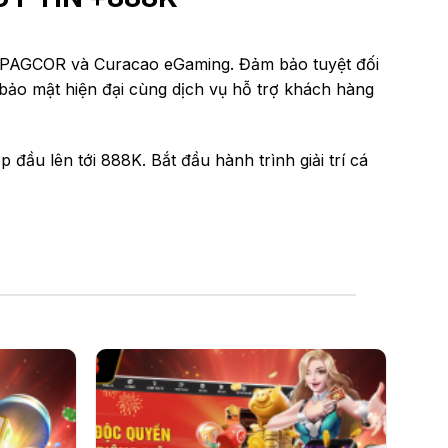
bởi PAGCOR và Curacao eGaming. Đảm bảo tuyệt đối
 bảo mật hiện đại cùng dịch vụ hỗ trợ khách hàng
đầu lên tới 888K. Bắt đầu hành trình giải trí cá