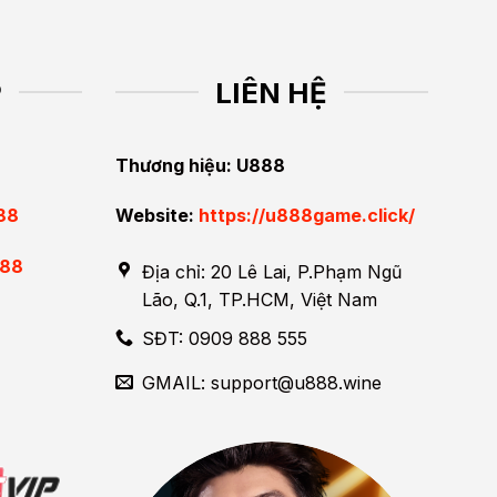
P
LIÊN HỆ
Thương hiệu: U888
88
Website:
https://u888game.click/
888
Địa chỉ: 20 Lê Lai, P.Phạm Ngũ
Lão, Q.1, TP.HCM, Việt Nam
SĐT: 0909 888 555
GMAIL:
support@u888.wine