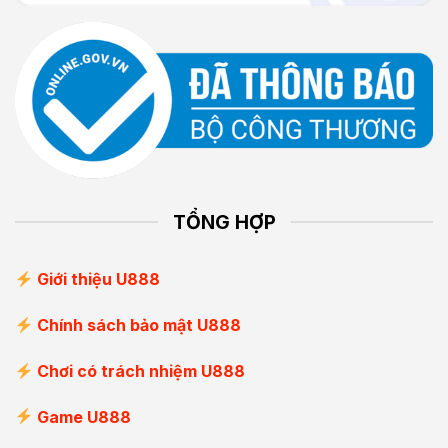
TỔNG HỢP
Giới thiệu U888
Chính sách bảo mật U888
Chơi có trách nhiệm U888
Game U888