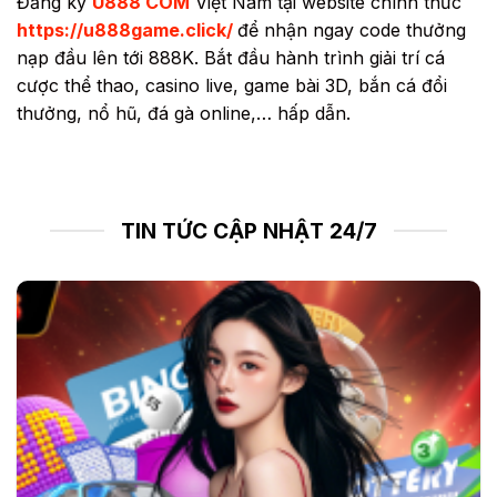
Đăng ký
U888 COM
Việt Nam tại website chính thức
https://u888game.click/
để nhận ngay code thưởng
nạp đầu lên tới 888K. Bắt đầu hành trình giải trí cá
cược thể thao, casino live, game bài 3D, bắn cá đổi
thưởng, nổ hũ, đá gà online,… hấp dẫn.
TIN TỨC CẬP NHẬT 24/7