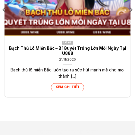
LÔ ĐỀ
Bạch Thủ Lô Miền Bắc – Bí Quyết Trúng Lớn Mỗi Ngày Tại
U888
21/11/2025
Bạch thủ lô miền Bắc luôn tạo ra sức hút mạnh mẽ cho mọi
thành [...]
XEM CHI TIẾT