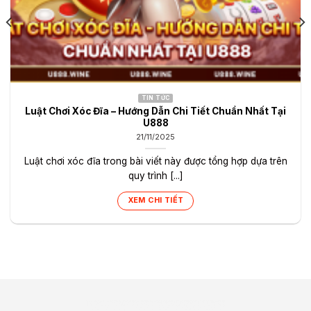
TIN TỨC
Luật Chơi Xóc Đĩa – Hướng Dẫn Chi Tiết Chuẩn Nhất Tại
U888
21/11/2025
Luật chơi xóc đĩa trong bài viết này được tổng hợp dựa trên
quy trình [...]
XEM CHI TIẾT