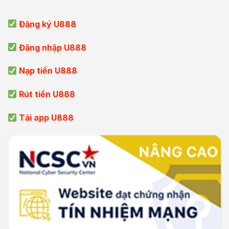
Đăng ký U888
Đăng nhập U888
Nạp tiền U888
Rút tiền U888
Tải app U888