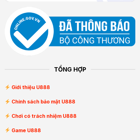
TỔNG HỢP
Giới thiệu U888
Chính sách bảo mật U888
Chơi có trách nhiệm U888
Game U888