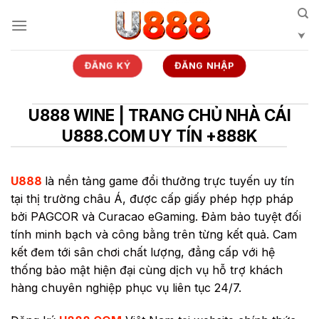
Bỏ
qua
nội
dung
ĐĂNG KÝ
ĐĂNG NHẬP
U888 WINE | TRANG CHỦ NHÀ CÁI
U888.COM UY TÍN +888K
U888
là nền tảng game đổi thưởng trực tuyến uy tín
tại thị trường châu Á, được cấp giấy phép hợp pháp
bởi PAGCOR và Curacao eGaming. Đảm bảo tuyệt đối
tính minh bạch và công bằng trên từng kết quả. Cam
kết đem tới sân chơi chất lượng, đẳng cấp với hệ
thống bảo mật hiện đại cùng dịch vụ hỗ trợ khách
hàng chuyên nghiệp phục vụ liên tục 24/7.