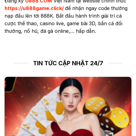
Đăng ký
U888 COM
Việt Nam tại website chính thức
https://u888game.click/
để nhận ngay code thưởng
nạp đầu lên tới 888K. Bắt đầu hành trình giải trí cá
cược thể thao, casino live, game bài 3D, bắn cá đổi
thưởng, nổ hũ, đá gà online,… hấp dẫn.
TIN TỨC CẬP NHẬT 24/7