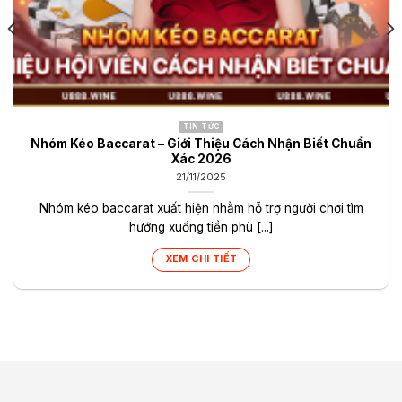
TIN TỨC
Nhóm Kéo Baccarat – Giới Thiệu Cách Nhận Biết Chuẩn
Xác 2026
21/11/2025
Nhóm kéo baccarat xuất hiện nhằm hỗ trợ người chơi tìm
hướng xuống tiền phù [...]
XEM CHI TIẾT