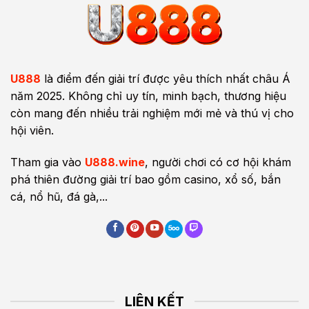
U888
là điểm đến giải trí được yêu thích nhất châu Á
năm 2025. Không chỉ uy tín, minh bạch, thương hiệu
còn mang đến nhiều trải nghiệm mới mẻ và thú vị cho
hội viên.
Tham gia vào
U888.wine
, người chơi có cơ hội khám
phá thiên đường giải trí bao gồm casino, xổ số, bắn
cá, nổ hũ, đá gà,...
LIÊN KẾT