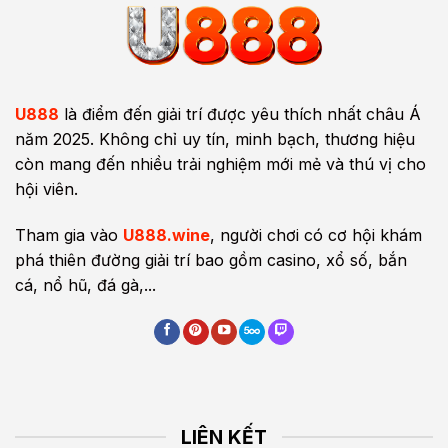
U888
là điểm đến giải trí được yêu thích nhất châu Á
năm 2025. Không chỉ uy tín, minh bạch, thương hiệu
còn mang đến nhiều trải nghiệm mới mẻ và thú vị cho
hội viên.
Tham gia vào
U888.wine
, người chơi có cơ hội khám
phá thiên đường giải trí bao gồm casino, xổ số, bắn
cá, nổ hũ, đá gà,...
LIÊN KẾT