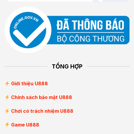
TỔNG HỢP
Giới thiệu U888
Chính sách bảo mật U888
Chơi có trách nhiệm U888
Game U888