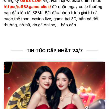
Đăng ký
U888 COM
Việt Nam tại website chính thức
https://u888game.click/
để nhận ngay code thưởng
nạp đầu lên tới 888K. Bắt đầu hành trình giải trí cá
cược thể thao, casino live, game bài 3D, bắn cá đổi
thưởng, nổ hũ, đá gà online,… hấp dẫn.
TIN TỨC CẬP NHẬT 24/7