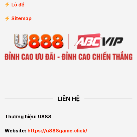
Lô đề
Sitemap
LIÊN HỆ
Thương hiệu: U888
Website:
https://u888game.click/