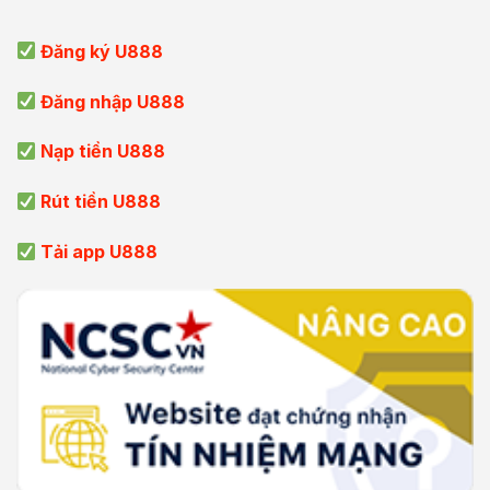
Đăng ký U888
Đăng nhập U888
Nạp tiền U888
Rút tiền U888
Tải app U888