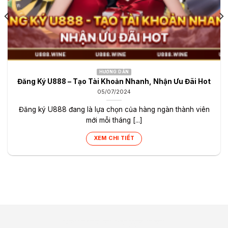
HƯỚNG DẪN
Đăng Ký U888 – Tạo Tài Khoản Nhanh, Nhận Ưu Đãi Hot
05/07/2024
Đăng ký U888 đang là lựa chọn của hàng ngàn thành viên
mới mỗi tháng [...]
XEM CHI TIẾT