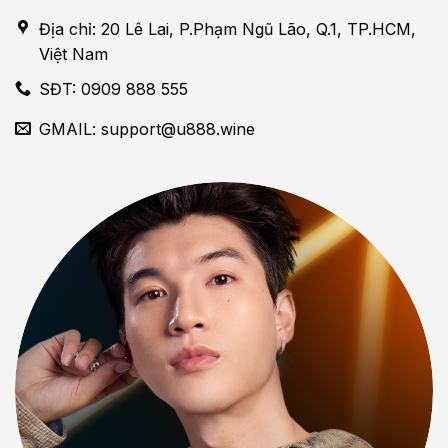
Địa chỉ: 20 Lê Lai, P.Phạm Ngũ Lão, Q.1, TP.HCM,
Việt Nam
SĐT: 0909 888 555
GMAIL:
support@u888.wine