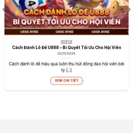
LÔ ĐỀ
Cách Đánh Lô Đề U888 – Bí Quyết Tối Ưu Cho Hội Viên
20/11/2025
Cách đánh lô đề hiệu quả luôn thu hút đông đảo hội viên bởi
tỷ [...]
XEM CHI TIẾT