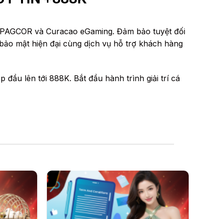
bởi PAGCOR và Curacao eGaming. Đảm bảo tuyệt đối
 bảo mật hiện đại cùng dịch vụ hỗ trợ khách hàng
đầu lên tới 888K. Bắt đầu hành trình giải trí cá