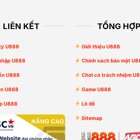
LIÊN KẾT
TỔNG HỢ
ký U888
Giới thiệu U888
nhập U888
Chính sách bảo mật U8
ền U888
Chơi có trách nhiệm U
ền U888
Game U888
pp U888
Lô đề
Sitemap