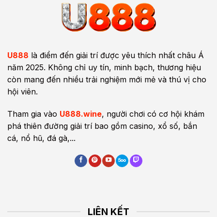
U888
là điểm đến giải trí được yêu thích nhất châu Á
năm 2025. Không chỉ uy tín, minh bạch, thương hiệu
còn mang đến nhiều trải nghiệm mới mẻ và thú vị cho
hội viên.
Tham gia vào
U888.wine
, người chơi có cơ hội khám
phá thiên đường giải trí bao gồm casino, xổ số, bắn
cá, nổ hũ, đá gà,...
LIÊN KẾT