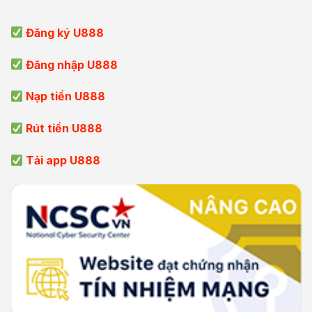
Đăng ký U888
Đăng nhập U888
Nạp tiền U888
Rút tiền U888
Tải app U888