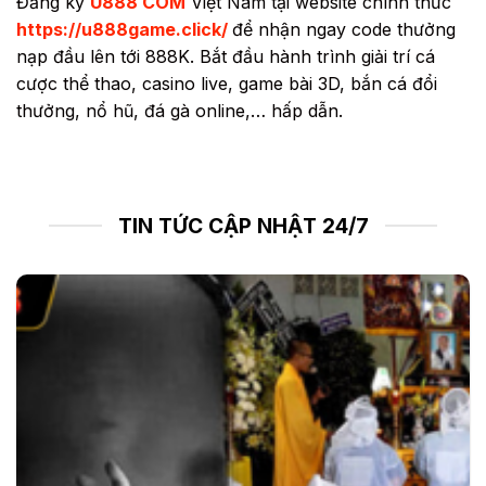
Đăng ký
U888 COM
Việt Nam tại website chính thức
https://u888game.click/
để nhận ngay code thưởng
nạp đầu lên tới 888K. Bắt đầu hành trình giải trí cá
cược thể thao, casino live, game bài 3D, bắn cá đổi
thưởng, nổ hũ, đá gà online,… hấp dẫn.
TIN TỨC CẬP NHẬT 24/7