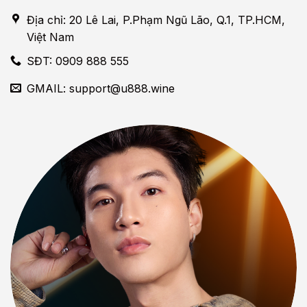
Địa chỉ: 20 Lê Lai, P.Phạm Ngũ Lão, Q.1, TP.HCM,
Việt Nam
SĐT: 0909 888 555
GMAIL:
support@u888.wine