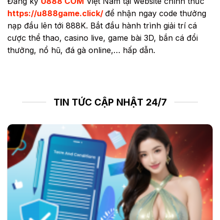
Đăng ký
U888 COM
Việt Nam tại website chính thức
https://u888game.click/
để nhận ngay code thưởng
nạp đầu lên tới 888K. Bắt đầu hành trình giải trí cá
cược thể thao, casino live, game bài 3D, bắn cá đổi
thưởng, nổ hũ, đá gà online,… hấp dẫn.
TIN TỨC CẬP NHẬT 24/7