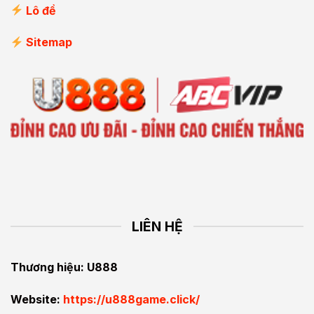
Lô đề
Sitemap
LIÊN HỆ
Thương hiệu: U888
Website:
https://u888game.click/