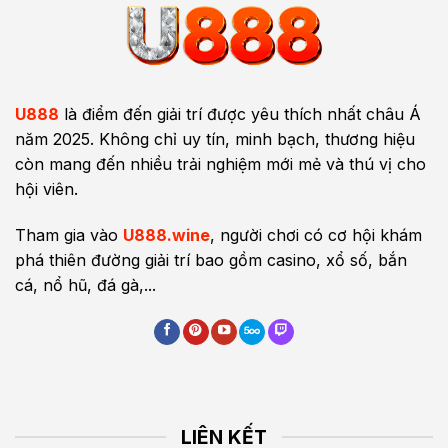
U888
là điểm đến giải trí được yêu thích nhất châu Á
năm 2025. Không chỉ uy tín, minh bạch, thương hiệu
còn mang đến nhiều trải nghiệm mới mẻ và thú vị cho
hội viên.
Tham gia vào
U888.wine
, người chơi có cơ hội khám
phá thiên đường giải trí bao gồm casino, xổ số, bắn
cá, nổ hũ, đá gà,...
LIÊN KẾT