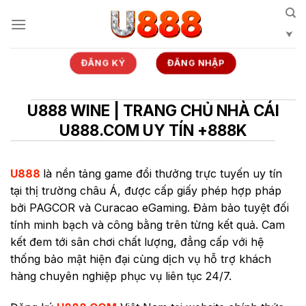
Bỏ
qua
nội
dung
ĐĂNG KÝ
ĐĂNG NHẬP
U888 WINE | TRANG CHỦ NHÀ CÁI
U888.COM UY TÍN +888K
U888
là nền tảng game đổi thưởng trực tuyến uy tín
tại thị trường châu Á, được cấp giấy phép hợp pháp
bởi PAGCOR và Curacao eGaming. Đảm bảo tuyệt đối
tính minh bạch và công bằng trên từng kết quả. Cam
kết đem tới sân chơi chất lượng, đẳng cấp với hệ
thống bảo mật hiện đại cùng dịch vụ hỗ trợ khách
hàng chuyên nghiệp phục vụ liên tục 24/7.