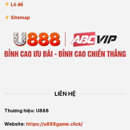
Lô đề
Sitemap
LIÊN HỆ
Thương hiệu: U888
Website:
https://u888game.click/