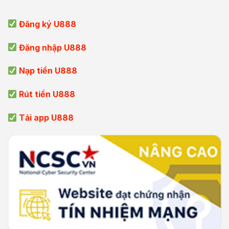
Đăng ký U888
Đăng nhập U888
Nạp tiền U888
Rút tiền U888
Tải app U888