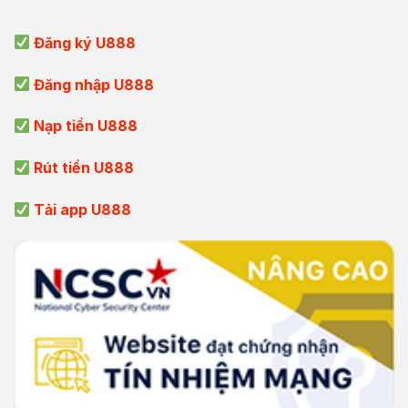
Đăng ký U888
Đăng nhập U888
Nạp tiền U888
Rút tiền U888
Tải app U888