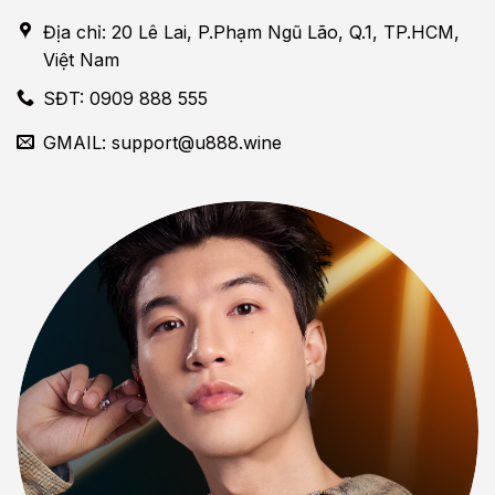
Địa chỉ: 20 Lê Lai, P.Phạm Ngũ Lão, Q.1, TP.HCM,
Việt Nam
SĐT: 0909 888 555
GMAIL:
support@u888.wine