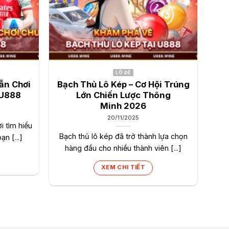
LÔ ĐỀ
ẫn Chơi
Bạch Thủ Lô Kép – Cơ Hội Trúng
 U888
Lớn Chiến Lược Thông
Minh 2026
20/11/2025
i tìm hiểu
Bạch thủ lô kép đã trở thành lựa chọn
ạn [...]
hàng đầu cho nhiều thành viên [...]
XEM CHI TIẾT