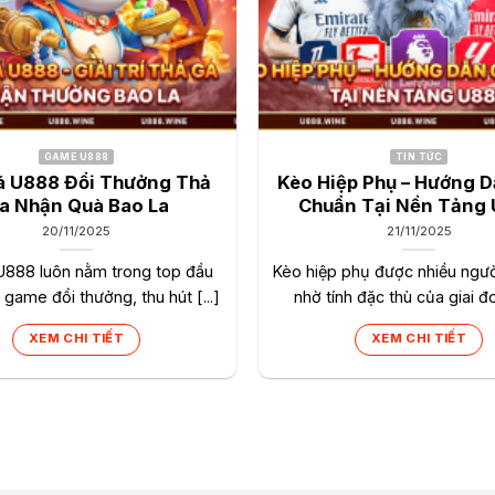
GAME U888
TIN TỨC
á U888 Đổi Thưởng Thả
Kèo Hiệp Phụ – Hướng D
a Nhận Quà Bao La
Chuẩn Tại Nền Tảng
20/11/2025
21/11/2025
U888 luôn nằm trong top đầu
Kèo hiệp phụ được nhiều ngườ
game đổi thưởng, thu hút [...]
nhờ tính đặc thù của giai đo
XEM CHI TIẾT
XEM CHI TIẾT