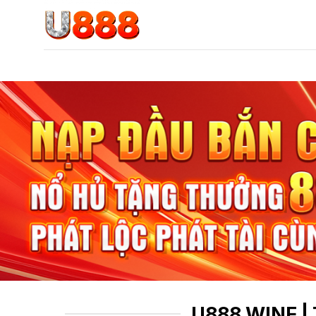
Bỏ
qua
nội
dung
U888 WINE |