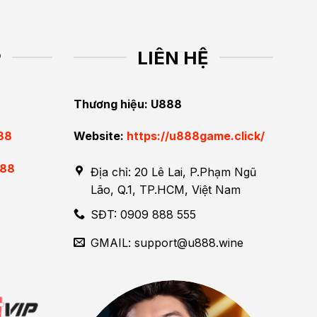
P
LIÊN HỆ
Thương hiệu: U888
88
Website:
https://u888game.click/
888
Địa chỉ: 20 Lê Lai, P.Phạm Ngũ
Lão, Q.1, TP.HCM, Việt Nam
SĐT: 0909 888 555
GMAIL:
support@u888.wine