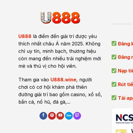
U888
là điểm đến giải trí được yêu
Đăng 
thích nhất châu Á năm 2025. Không
chỉ uy tín, minh bạch, thương hiệu
Đăng 
còn mang đến nhiều trải nghiệm mới
mẻ và thú vị cho hội viên.
Nạp ti
Tham gia vào
U888.wine
, người
Rút ti
chơi có cơ hội khám phá thiên
đường giải trí bao gồm casino, xổ số,
Tải a
bắn cá, nổ hũ, đá gà,...