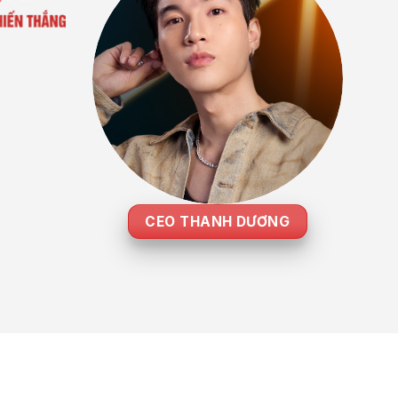
CEO THANH DƯƠNG