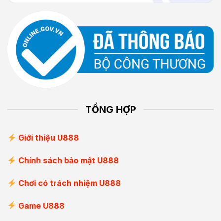
TỔNG HỢP
Giới thiệu U888
Chính sách bảo mật U888
Chơi có trách nhiệm U888
Game U888