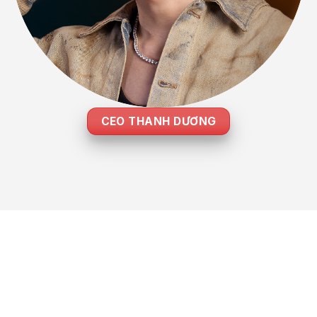
CEO THANH DƯƠNG