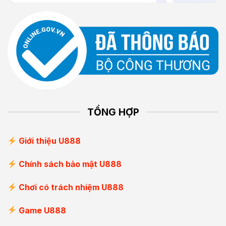
TỔNG HỢP
Giới thiệu U888
Chính sách bảo mật U888
Chơi có trách nhiệm U888
Game U888