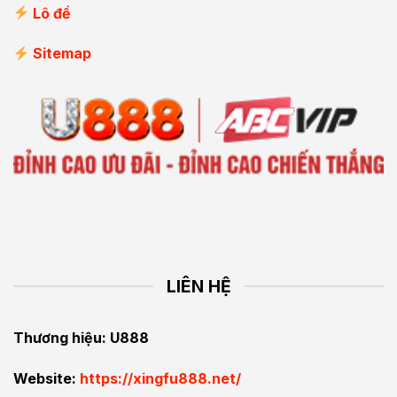
Lô đề
Sitemap
LIÊN HỆ
Thương hiệu: U888
Website:
https://xingfu888.net/