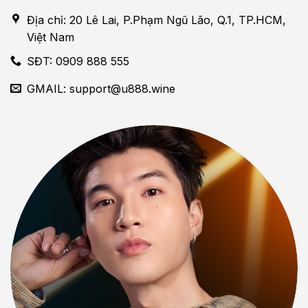
Địa chỉ: 20 Lê Lai, P.Phạm Ngũ Lão, Q.1, TP.HCM,
Việt Nam
SĐT: 0909 888 555
GMAIL:
support@u888.wine