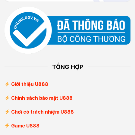
TỔNG HỢP
Giới thiệu U888
Chính sách bảo mật U888
Chơi có trách nhiệm U888
Game U888