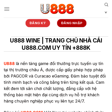
Bỏ
qua
nội
dung
ĐĂNG KÝ
ĐĂNG NHẬP
U888 WINE | TRANG CHỦ NHÀ CÁI
U888.COM UY TÍN +888K
U888
là nền tảng game đổi thưởng trực tuyến uy tín
tại thị trường châu Á, được cấp giấy phép hợp pháp
bởi PAGCOR và Curacao eGaming. Đảm bảo tuyệt đối
tính minh bạch và công bằng trên từng kết quả. Cam
kết đem tới sân chơi chất lượng, đẳng cấp với hệ
thống bảo mật hiện đại cùng dịch vụ hỗ trợ khách
hàng chuyên nghiệp phục vụ liên tục 24/7.