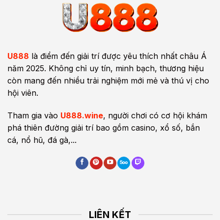
U888
là điểm đến giải trí được yêu thích nhất châu Á
năm 2025. Không chỉ uy tín, minh bạch, thương hiệu
còn mang đến nhiều trải nghiệm mới mẻ và thú vị cho
hội viên.
Tham gia vào
U888.wine
, người chơi có cơ hội khám
phá thiên đường giải trí bao gồm casino, xổ số, bắn
cá, nổ hũ, đá gà,...
LIÊN KẾT