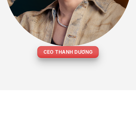
CEO THANH DƯƠNG