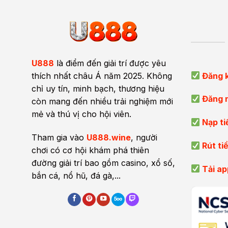
U888
là điểm đến giải trí được yêu
Đăng 
thích nhất châu Á năm 2025. Không
chỉ uy tín, minh bạch, thương hiệu
Đăng 
còn mang đến nhiều trải nghiệm mới
mẻ và thú vị cho hội viên.
Nạp ti
Tham gia vào
U888.wine
, người
Rút ti
chơi có cơ hội khám phá thiên
đường giải trí bao gồm casino, xổ số,
Tải a
bắn cá, nổ hũ, đá gà,...