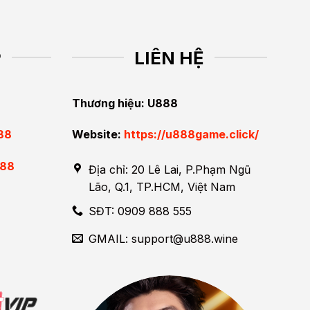
P
LIÊN HỆ
Thương hiệu: U888
88
Website:
https://u888game.click/
888
Địa chỉ: 20 Lê Lai, P.Phạm Ngũ
Lão, Q.1, TP.HCM, Việt Nam
SĐT: 0909 888 555
GMAIL:
support@u888.wine