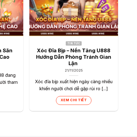
TIN TỨC
n Săn
Xóc Đĩa Bịp – Nền Tảng U888
 Cao
Hướng Dẫn Phòng Tránh Gian
Lận
21/11/2025
U88 đang
Xóc đĩa bịp xuất hiện ngày càng nhiều
gười tham
khiến người chơi dễ gặp rủi ro [...]
XEM CHI TIẾT