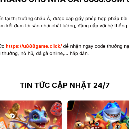
tín tại thị trường châu Á, được cấp giấy phép hợp pháp 
am kết đem tới sân chơi chất lượng, đẳng cấp với hệ thống
hức
https://u888game.click/
để nhận ngay code thưởng nạp 
i thưởng, nổ hũ, đá gà online,… hấp dẫn.
TIN TỨC CẬP NHẬT 24/7