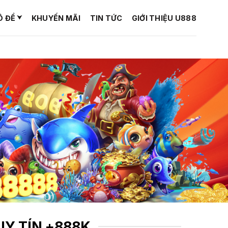
Ô ĐỀ
KHUYẾN MÃI
TIN TỨC
GIỚI THIỆU U888
UY TÍN +888K