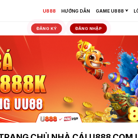
U888
HƯỚNG DẪN
GAME U888
L
ĐĂNG KÝ
ĐĂNG NHẬP
 TRANG CHỦ NHÀ CÁI U888.COM 