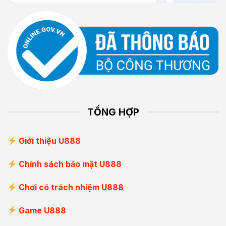
TỔNG HỢP
Giới thiệu U888
Chính sách bảo mật U888
Chơi có trách nhiệm U888
Game U888