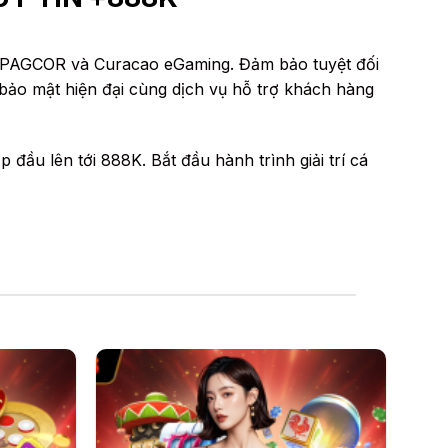
bởi PAGCOR và Curacao eGaming. Đảm bảo tuyệt đối
 bảo mật hiện đại cùng dịch vụ hỗ trợ khách hàng
đầu lên tới 888K. Bắt đầu hành trình giải trí cá