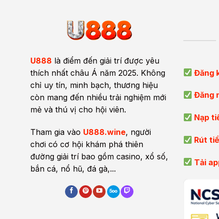
U888
là điểm đến giải trí được yêu
Đăng 
thích nhất châu Á năm 2025. Không
chỉ uy tín, minh bạch, thương hiệu
Đăng 
còn mang đến nhiều trải nghiệm mới
mẻ và thú vị cho hội viên.
Nạp ti
Tham gia vào
U888.wine
, người
Rút ti
chơi có cơ hội khám phá thiên
đường giải trí bao gồm casino, xổ số,
Tải a
bắn cá, nổ hũ, đá gà,...