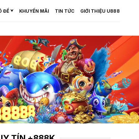
Ô ĐỀ
KHUYẾN MÃI
TIN TỨC
GIỚI THIỆU U888
UY TÍN +888K