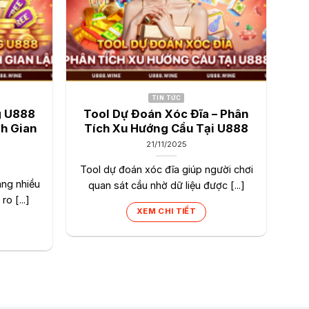
TIN TỨC
g U888
Tool Dự Đoán Xóc Đĩa – Phân
h Gian
Tích Xu Hướng Cầu Tại U888
21/11/2025
Tool dự đoán xóc đĩa giúp người chơi
àng nhiều
quan sát cầu nhờ dữ liệu được [...]
o [...]
XEM CHI TIẾT