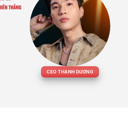
CEO THANH DƯƠNG