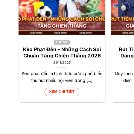
TIN TỨC
hiệu
Kèo Phạt Đền – Những Cách Soi
Rút T
2026
Chuẩn Tăng Chiến Thắng 2026
Dàng
21/11/2025
m hỗ
Kèo phạt đền là hình thức cược phổ biến
Quy trình
n phù
thu hút nhiều hội viên trong [...]
diện, 
XEM CHI TIẾT