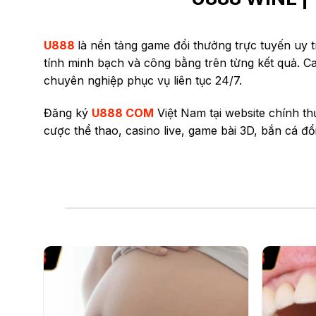
U888
là nền tảng game đổi thưởng trực tuyến uy 
tính minh bạch và công bằng trên từng kết quả. C
chuyên nghiệp phục vụ liên tục 24/7.
Đăng ký
U888 COM
Việt Nam tại website chính t
cược thể thao, casino live, game bài 3D, bắn cá đổ