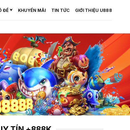
Ô ĐỀ
KHUYẾN MÃI
TIN TỨC
GIỚI THIỆU U888
UY TÍN +888K