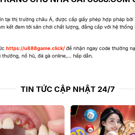
tín tại thị trường châu Á, được cấp giấy phép hợp pháp 
am kết đem tới sân chơi chất lượng, đẳng cấp với hệ thống
hức
https://u888game.click/
để nhận ngay code thưởng nạp 
i thưởng, nổ hũ, đá gà online,… hấp dẫn.
TIN TỨC CẬP NHẬT 24/7