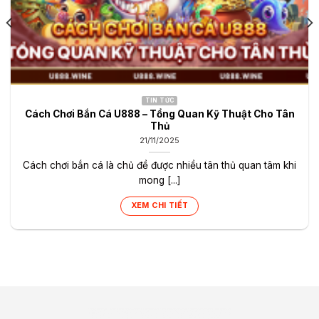
TIN TỨC
Cách Chơi Bắn Cá U888 – Tổng Quan Kỹ Thuật Cho Tân
Thủ
21/11/2025
Cách chơi bắn cá là chủ đề được nhiều tân thủ quan tâm khi
mong [...]
XEM CHI TIẾT