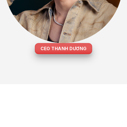
CEO THANH DƯƠNG