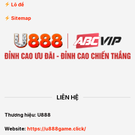
Lô đề
Sitemap
LIÊN HỆ
Thương hiệu: U888
Website:
https://u888game.click/