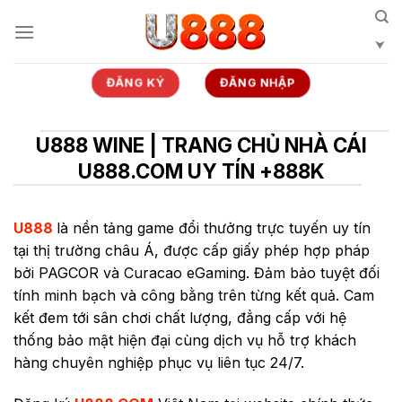
Bỏ
qua
nội
dung
ĐĂNG KÝ
ĐĂNG NHẬP
U888 WINE | TRANG CHỦ NHÀ CÁI
U888.COM UY TÍN +888K
U888
là nền tảng game đổi thưởng trực tuyến uy tín
tại thị trường châu Á, được cấp giấy phép hợp pháp
bởi PAGCOR và Curacao eGaming. Đảm bảo tuyệt đối
tính minh bạch và công bằng trên từng kết quả. Cam
kết đem tới sân chơi chất lượng, đẳng cấp với hệ
thống bảo mật hiện đại cùng dịch vụ hỗ trợ khách
hàng chuyên nghiệp phục vụ liên tục 24/7.