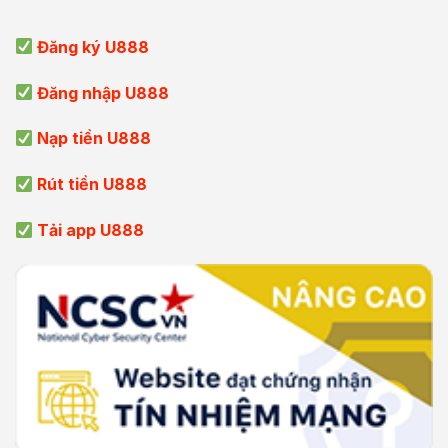
Đăng ký U888
Đăng nhập U888
Nạp tiền U888
Rút tiền U888
Tải app U888