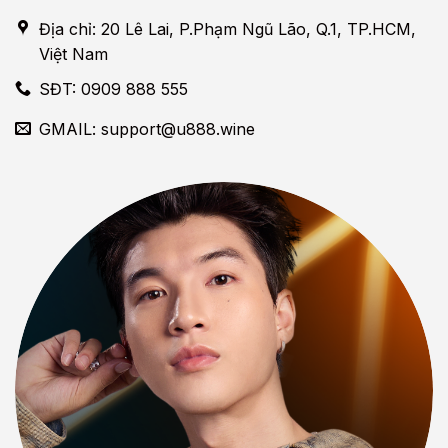
Địa chỉ: 20 Lê Lai, P.Phạm Ngũ Lão, Q.1, TP.HCM,
Việt Nam
SĐT: 0909 888 555
GMAIL:
support@u888.wine