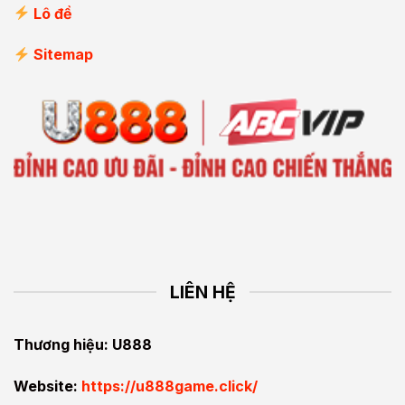
Lô đề
Sitemap
LIÊN HỆ
Thương hiệu: U888
Website:
https://u888game.click/