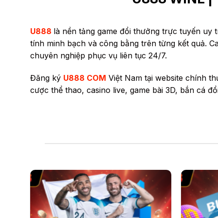
U888
là nền tảng game đổi thưởng trực tuyến uy 
tính minh bạch và công bằng trên từng kết quả. C
chuyên nghiệp phục vụ liên tục 24/7.
Đăng ký
U888 COM
Việt Nam tại website chính t
cược thể thao, casino live, game bài 3D, bắn cá đổ