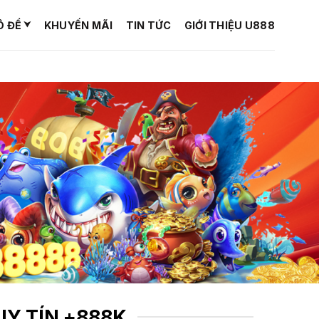
Ô ĐỀ
KHUYẾN MÃI
TIN TỨC
GIỚI THIỆU U888
UY TÍN +888K