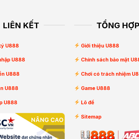
LIÊN KẾT
TỔNG HỢ
ký U888
Giới thiệu U888
nhập U888
Chính sách bảo mật U8
ền U888
Chơi có trách nhiệm U
ền U888
Game U888
pp U888
Lô đề
Sitemap