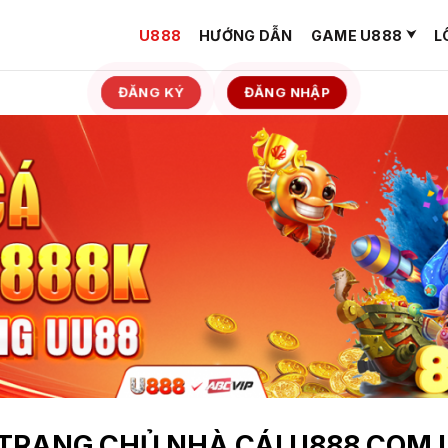
U888
HƯỚNG DẪN
GAME U888
L
ĐĂNG KÝ
ĐĂNG NHẬP
 TRANG CHỦ NHÀ CÁI U888.COM 