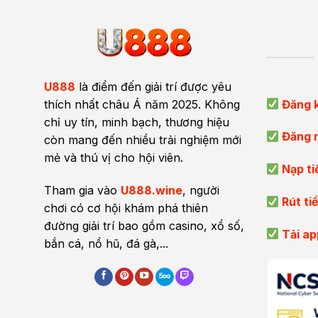
U888
là điểm đến giải trí được yêu
Đăng 
thích nhất châu Á năm 2025. Không
chỉ uy tín, minh bạch, thương hiệu
Đăng 
còn mang đến nhiều trải nghiệm mới
mẻ và thú vị cho hội viên.
Nạp ti
Tham gia vào
U888.wine
, người
Rút ti
chơi có cơ hội khám phá thiên
đường giải trí bao gồm casino, xổ số,
Tải a
bắn cá, nổ hũ, đá gà,...