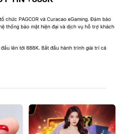
bởi tổ chức PAGCOR và Curacao eGaming. Đảm bảo
 hệ thống bảo mật hiện đại và dịch vụ hỗ trợ khách
u lên tới 888K. Bắt đầu hành trình giải trí cá