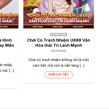
HƯỚNG DẪN
a Hình
Chơi Có Trách Nhiệm U888 Văn
May Mắn
Hóa Giải Trí Lành Mạnh
20/11/2025
Chơi có trách nhiệm không chỉ là một
ến nhiều
cam kết, mà còn là nền tảng [...]
mã. [...]
XEM CHI TIẾT