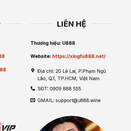
P
LIÊN HỆ
Thương hiệu: U888
88
Website:
https://xingfu888.net/
888
Địa chỉ: 20 Lê Lai, P.Phạm Ngũ
Lão, Q.1, TP.HCM, Việt Nam
SĐT: 0909 888 555
GMAIL:
support@u888.wine