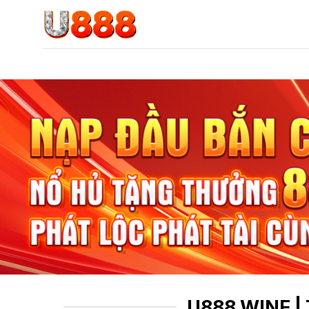
Bỏ
qua
nội
dung
U888 WINE |