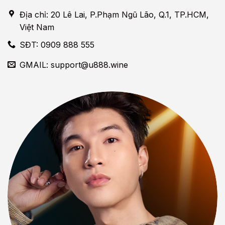
Địa chỉ: 20 Lê Lai, P.Phạm Ngũ Lão, Q.1, TP.HCM,
Việt Nam
SĐT: 0909 888 555
GMAIL:
support@u888.wine