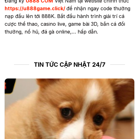
Đăng ký
U888 COM
Việt Nam tại website chính thức
https://u888game.click/
để nhận ngay code thưởng
nạp đầu lên tới 888K. Bắt đầu hành trình giải trí cá
cược thể thao, casino live, game bài 3D, bắn cá đổi
thưởng, nổ hũ, đá gà online,… hấp dẫn.
TIN TỨC CẬP NHẬT 24/7