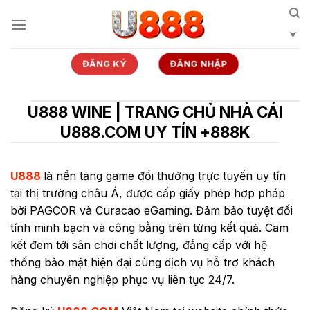
Bỏ
qua
nội
dung
ĐĂNG KÝ
ĐĂNG NHẬP
U888 WINE | TRANG CHỦ NHÀ CÁI
U888.COM UY TÍN +888K
U888
là nền tảng game đổi thưởng trực tuyến uy tín
tại thị trường châu Á, được cấp giấy phép hợp pháp
bởi PAGCOR và Curacao eGaming. Đảm bảo tuyệt đối
tính minh bạch và công bằng trên từng kết quả. Cam
kết đem tới sân chơi chất lượng, đẳng cấp với hệ
thống bảo mật hiện đại cùng dịch vụ hỗ trợ khách
hàng chuyên nghiệp phục vụ liên tục 24/7.