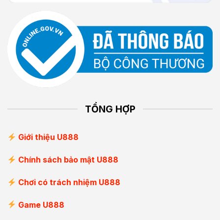
TỔNG HỢP
Giới thiệu U888
Chính sách bảo mật U888
Chơi có trách nhiệm U888
Game U888