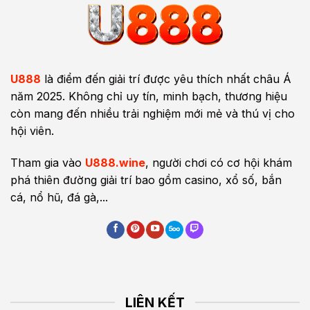
U888
là điểm đến giải trí được yêu thích nhất châu Á
năm 2025. Không chỉ uy tín, minh bạch, thương hiệu
còn mang đến nhiều trải nghiệm mới mẻ và thú vị cho
hội viên.
Tham gia vào
U888.wine
, người chơi có cơ hội khám
phá thiên đường giải trí bao gồm casino, xổ số, bắn
cá, nổ hũ, đá gà,...
LIÊN KẾT