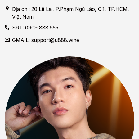
Địa chỉ: 20 Lê Lai, P.Phạm Ngũ Lão, Q.1, TP.HCM,
Việt Nam
SĐT: 0909 888 555
GMAIL:
support@u888.wine