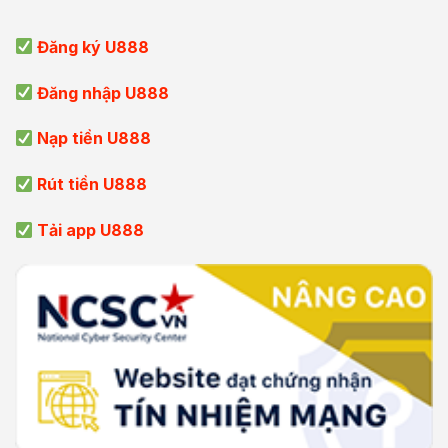
Đăng ký U888
Đăng nhập U888
Nạp tiền U888
Rút tiền U888
Tải app U888