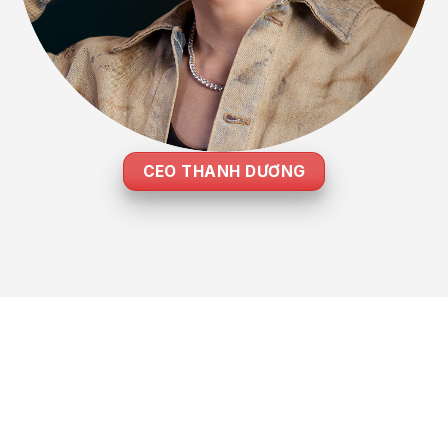
CEO THANH DƯƠNG