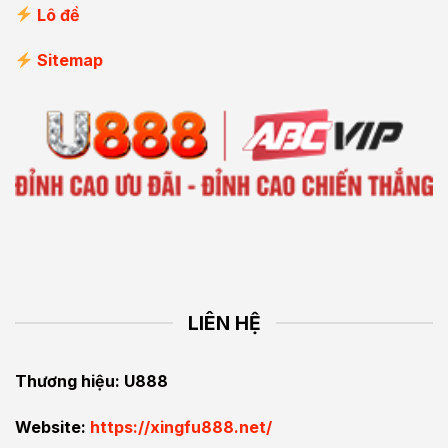
Lô đề
Sitemap
LIÊN HỆ
Thương hiệu: U888
Website:
https://xingfu888.net/