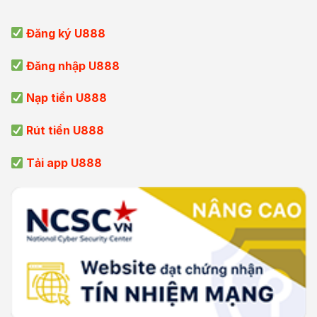
Đăng ký U888
Đăng nhập U888
Nạp tiền U888
Rút tiền U888
Tải app U888