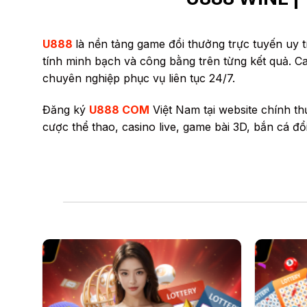
U888
là nền tảng game đổi thưởng trực tuyến uy 
tính minh bạch và công bằng trên từng kết quả. C
chuyên nghiệp phục vụ liên tục 24/7.
Đăng ký
U888 COM
Việt Nam tại website chính t
cược thể thao, casino live, game bài 3D, bắn cá đổ