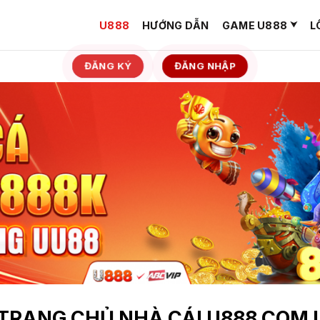
U888
HƯỚNG DẪN
GAME U888
L
ĐĂNG KÝ
ĐĂNG NHẬP
 TRANG CHỦ NHÀ CÁI U888.COM 