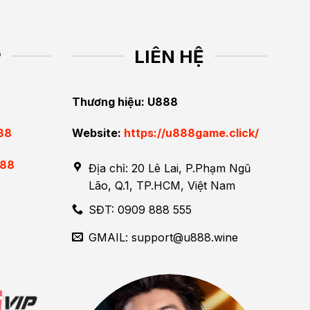
P
LIÊN HỆ
Thương hiệu: U888
88
Website:
https://u888game.click/
888
Địa chỉ: 20 Lê Lai, P.Phạm Ngũ
Lão, Q.1, TP.HCM, Việt Nam
SĐT: 0909 888 555
GMAIL:
support@u888.wine