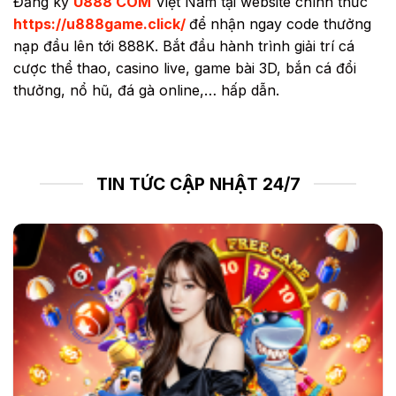
Đăng ký
U888 COM
Việt Nam tại website chính thức
https://u888game.click/
để nhận ngay code thưởng
nạp đầu lên tới 888K. Bắt đầu hành trình giải trí cá
cược thể thao, casino live, game bài 3D, bắn cá đổi
thưởng, nổ hũ, đá gà online,… hấp dẫn.
TIN TỨC CẬP NHẬT 24/7