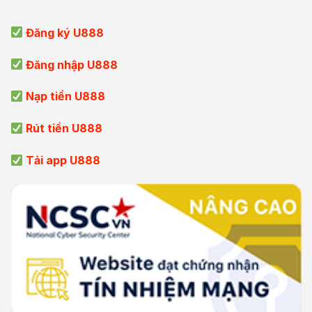
Đăng ký U888
Đăng nhập U888
Nạp tiền U888
Rút tiền U888
Tải app U888