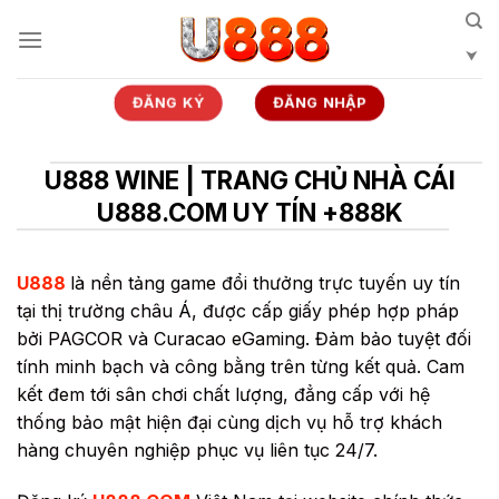
Bỏ
qua
nội
dung
ĐĂNG KÝ
ĐĂNG NHẬP
U888 WINE | TRANG CHỦ NHÀ CÁI
U888.COM UY TÍN +888K
U888
là nền tảng game đổi thưởng trực tuyến uy tín
tại thị trường châu Á, được cấp giấy phép hợp pháp
bởi PAGCOR và Curacao eGaming. Đảm bảo tuyệt đối
tính minh bạch và công bằng trên từng kết quả. Cam
kết đem tới sân chơi chất lượng, đẳng cấp với hệ
thống bảo mật hiện đại cùng dịch vụ hỗ trợ khách
hàng chuyên nghiệp phục vụ liên tục 24/7.