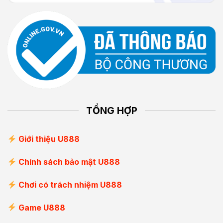
TỔNG HỢP
Giới thiệu U888
Chính sách bảo mật U888
Chơi có trách nhiệm U888
Game U888