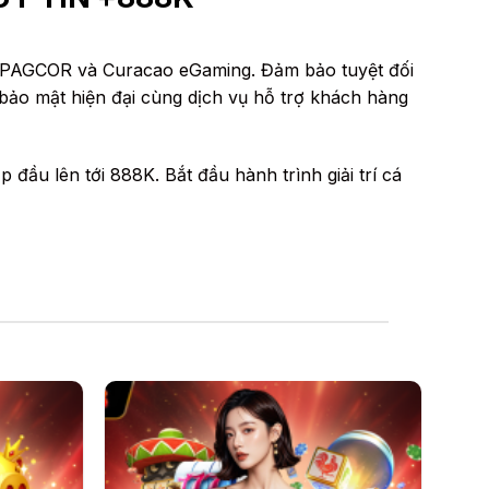
bởi PAGCOR và Curacao eGaming. Đảm bảo tuyệt đối
 bảo mật hiện đại cùng dịch vụ hỗ trợ khách hàng
đầu lên tới 888K. Bắt đầu hành trình giải trí cá