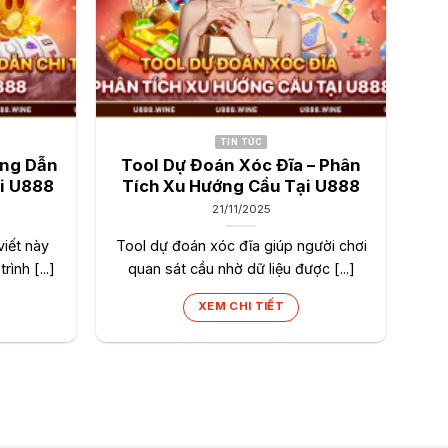
TIN TỨC
ớng Dẫn
Tool Dự Đoán Xóc Đĩa – Phân
ại U888
Tích Xu Hướng Cầu Tại U888
21/11/2025
viết này
Tool dự đoán xóc đĩa giúp người chơi
ình [...]
quan sát cầu nhờ dữ liệu được [...]
XEM CHI TIẾT