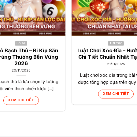
LÔ ĐỀ
TIN TỨC
ô Bạch Thủ – Bí Kíp Săn
Luật Chơi Xóc Đĩa – Hư
Trúng Thưởng Bền Vững
Chi Tiết Chuẩn Nhất T
2026
21/11/2025
20/11/2025
Luật chơi xóc đĩa trong bài 
bạch thủ là lựa chọn lý tưởng
được tổng hợp dựa trên quy tr
i viên thích chiến lược [...]
XEM CHI TIẾT
XEM CHI TIẾT