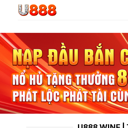
Bỏ
qua
nội
dung
U888 WINE |