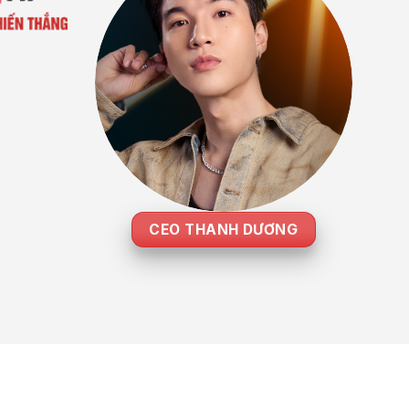
CEO THANH DƯƠNG