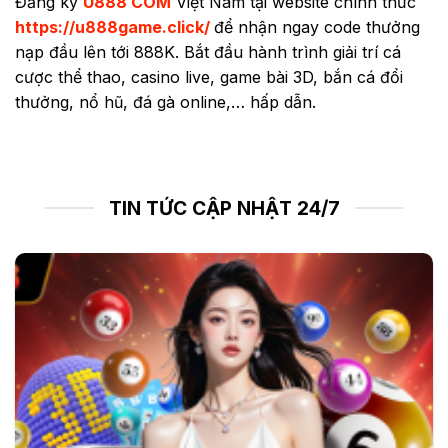
Đăng ký
U888 COM
Việt Nam tại website chính thức
https://u888game.click/
để nhận ngay code thưởng
nạp đầu lên tới 888K. Bắt đầu hành trình giải trí cá
cược thể thao, casino live, game bài 3D, bắn cá đổi
thưởng, nổ hũ, đá gà online,… hấp dẫn.
TIN TỨC CẬP NHẬT 24/7