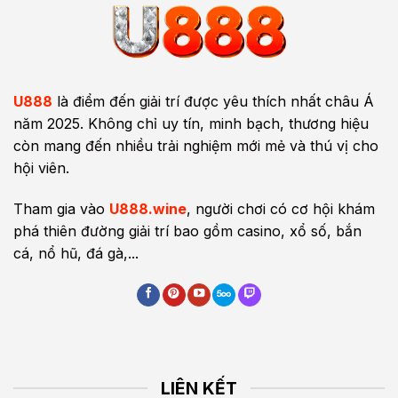
U888
là điểm đến giải trí được yêu thích nhất châu Á
năm 2025. Không chỉ uy tín, minh bạch, thương hiệu
còn mang đến nhiều trải nghiệm mới mẻ và thú vị cho
hội viên.
Tham gia vào
U888.wine
, người chơi có cơ hội khám
phá thiên đường giải trí bao gồm casino, xổ số, bắn
cá, nổ hũ, đá gà,...
LIÊN KẾT