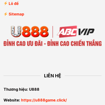
Lô đề
Sitemap
LIÊN HỆ
Thương hiệu: U888
Website:
https://u888game.click/