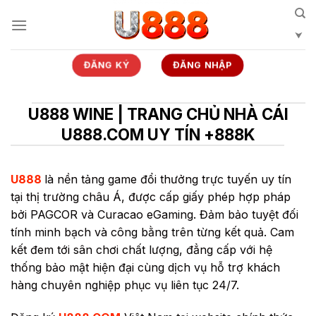
Bỏ
qua
nội
dung
ĐĂNG KÝ
ĐĂNG NHẬP
U888 WINE | TRANG CHỦ NHÀ CÁI
U888.COM UY TÍN +888K
U888
là nền tảng game đổi thưởng trực tuyến uy tín
tại thị trường châu Á, được cấp giấy phép hợp pháp
bởi PAGCOR và Curacao eGaming. Đảm bảo tuyệt đối
tính minh bạch và công bằng trên từng kết quả. Cam
kết đem tới sân chơi chất lượng, đẳng cấp với hệ
thống bảo mật hiện đại cùng dịch vụ hỗ trợ khách
hàng chuyên nghiệp phục vụ liên tục 24/7.