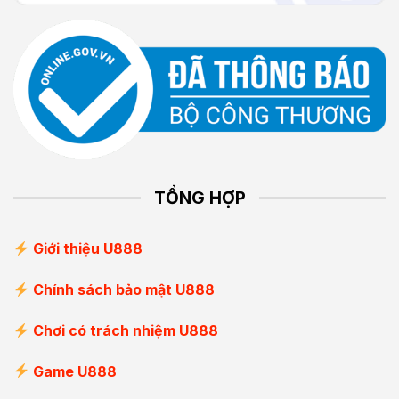
TỔNG HỢP
Giới thiệu U888
Chính sách bảo mật U888
Chơi có trách nhiệm U888
Game U888