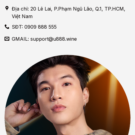
Địa chỉ: 20 Lê Lai, P.Phạm Ngũ Lão, Q.1, TP.HCM,
Việt Nam
SĐT: 0909 888 555
GMAIL:
support@u888.wine