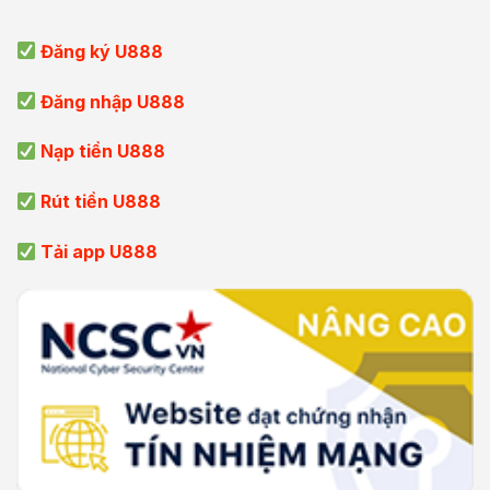
Đăng ký U888
Đăng nhập U888
Nạp tiền U888
Rút tiền U888
Tải app U888