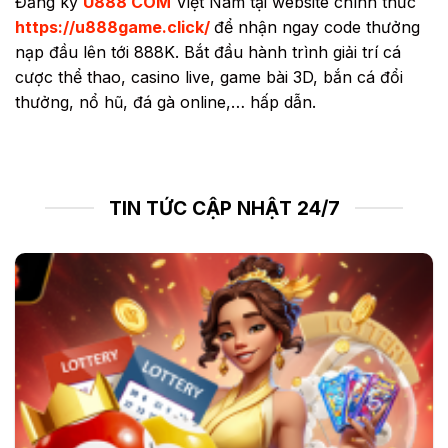
Đăng ký
U888 COM
Việt Nam tại website chính thức
https://u888game.click/
để nhận ngay code thưởng
nạp đầu lên tới 888K. Bắt đầu hành trình giải trí cá
cược thể thao, casino live, game bài 3D, bắn cá đổi
thưởng, nổ hũ, đá gà online,… hấp dẫn.
TIN TỨC CẬP NHẬT 24/7