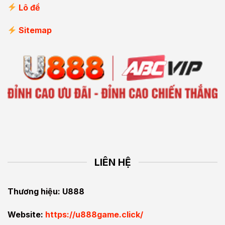
Lô đề
Sitemap
LIÊN HỆ
Thương hiệu: U888
Website:
https://u888game.click/