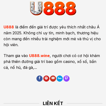
U888
là điểm đến giải trí được yêu thích nhất châu Á
năm 2025. Không chỉ uy tín, minh bạch, thương hiệu
còn mang đến nhiều trải nghiệm mới mẻ và thú vị cho
hội viên.
Tham gia vào
U888.wine
, người chơi có cơ hội khám
phá thiên đường giải trí bao gồm casino, xổ số, bắn
cá, nổ hũ, đá gà,...
LIÊN KẾT