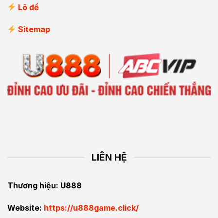
Lô đề
Sitemap
LIÊN HỆ
Thương hiệu: U888
Website:
https://u888game.click/