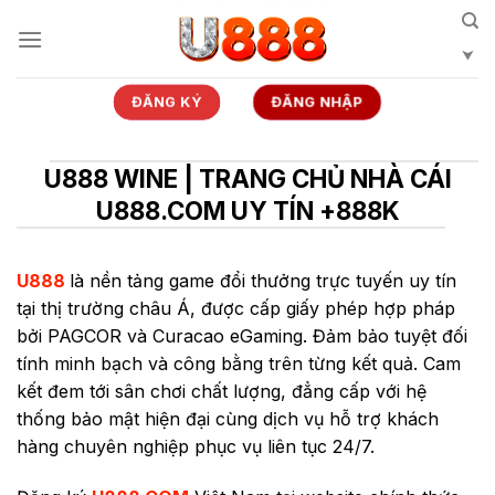
Bỏ
qua
nội
dung
ĐĂNG KÝ
ĐĂNG NHẬP
U888 WINE | TRANG CHỦ NHÀ CÁI
U888.COM UY TÍN +888K
U888
là nền tảng game đổi thưởng trực tuyến uy tín
tại thị trường châu Á, được cấp giấy phép hợp pháp
bởi PAGCOR và Curacao eGaming. Đảm bảo tuyệt đối
tính minh bạch và công bằng trên từng kết quả. Cam
kết đem tới sân chơi chất lượng, đẳng cấp với hệ
thống bảo mật hiện đại cùng dịch vụ hỗ trợ khách
hàng chuyên nghiệp phục vụ liên tục 24/7.