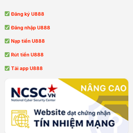
Đăng ký U888
Đăng nhập U888
Nạp tiền U888
Rút tiền U888
Tải app U888