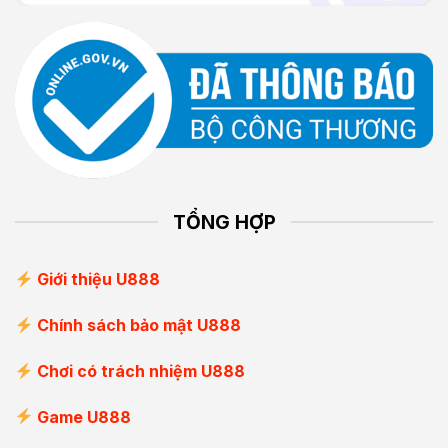
TỔNG HỢP
Giới thiệu U888
Chính sách bảo mật U888
Chơi có trách nhiệm U888
Game U888