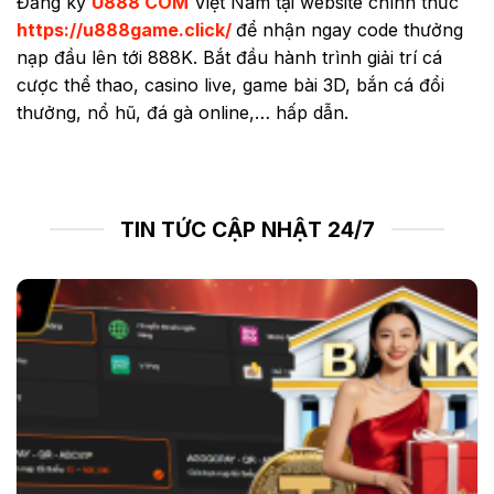
Đăng ký
U888 COM
Việt Nam tại website chính thức
https://u888game.click/
để nhận ngay code thưởng
nạp đầu lên tới 888K. Bắt đầu hành trình giải trí cá
cược thể thao, casino live, game bài 3D, bắn cá đổi
thưởng, nổ hũ, đá gà online,… hấp dẫn.
TIN TỨC CẬP NHẬT 24/7