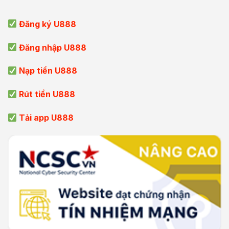
Đăng ký U888
Đăng nhập U888
Nạp tiền U888
Rút tiền U888
Tải app U888