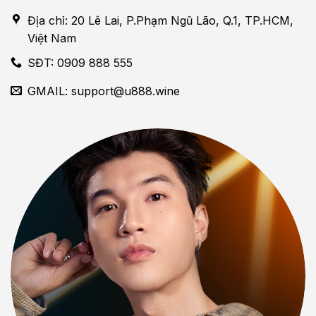
Địa chỉ: 20 Lê Lai, P.Phạm Ngũ Lão, Q.1, TP.HCM,
Việt Nam
SĐT: 0909 888 555
GMAIL:
support@u888.wine