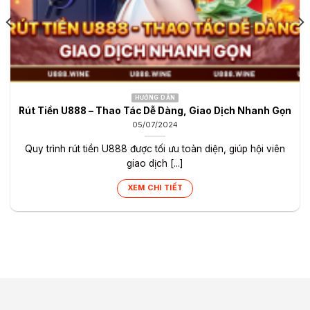
HƯỚNG DẪN
Rút Tiền U888 – Thao Tác Dễ Dàng, Giao Dịch Nhanh Gọn
05/07/2024
Quy trình rút tiền U888 được tối ưu toàn diện, giúp hội viên
giao dịch [...]
XEM CHI TIẾT