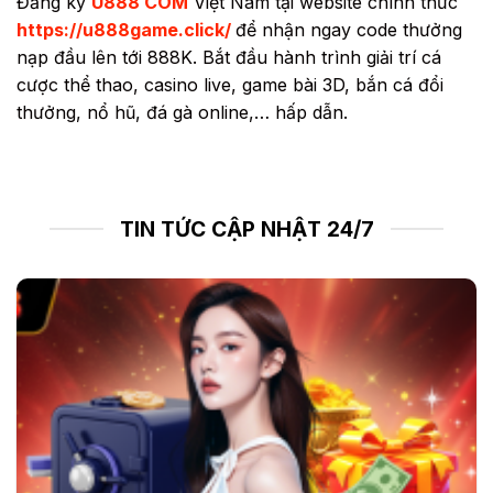
Đăng ký
U888 COM
Việt Nam tại website chính thức
https://u888game.click/
để nhận ngay code thưởng
nạp đầu lên tới 888K. Bắt đầu hành trình giải trí cá
cược thể thao, casino live, game bài 3D, bắn cá đổi
thưởng, nổ hũ, đá gà online,… hấp dẫn.
TIN TỨC CẬP NHẬT 24/7