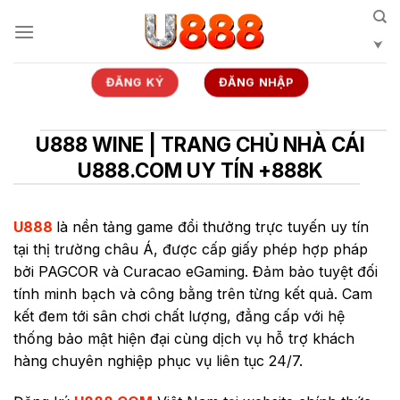
Bỏ
qua
nội
dung
ĐĂNG KÝ
ĐĂNG NHẬP
U888 WINE | TRANG CHỦ NHÀ CÁI
U888.COM UY TÍN +888K
U888
là nền tảng game đổi thưởng trực tuyến uy tín
tại thị trường châu Á, được cấp giấy phép hợp pháp
bởi PAGCOR và Curacao eGaming. Đảm bảo tuyệt đối
tính minh bạch và công bằng trên từng kết quả. Cam
kết đem tới sân chơi chất lượng, đẳng cấp với hệ
thống bảo mật hiện đại cùng dịch vụ hỗ trợ khách
hàng chuyên nghiệp phục vụ liên tục 24/7.