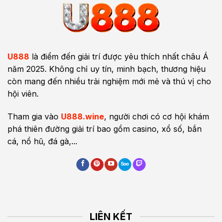
U888
là điểm đến giải trí được yêu thích nhất châu Á
năm 2025. Không chỉ uy tín, minh bạch, thương hiệu
còn mang đến nhiều trải nghiệm mới mẻ và thú vị cho
hội viên.
Tham gia vào
U888.wine
, người chơi có cơ hội khám
phá thiên đường giải trí bao gồm casino, xổ số, bắn
cá, nổ hũ, đá gà,...
LIÊN KẾT