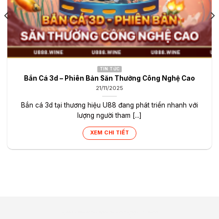
TIN TỨC
Bắn Cá 3d – Phiên Bản Săn Thưởng Công Nghệ Cao
21/11/2025
Bắn cá 3d tại thương hiệu U88 đang phát triển nhanh với
lượng người tham [...]
XEM CHI TIẾT