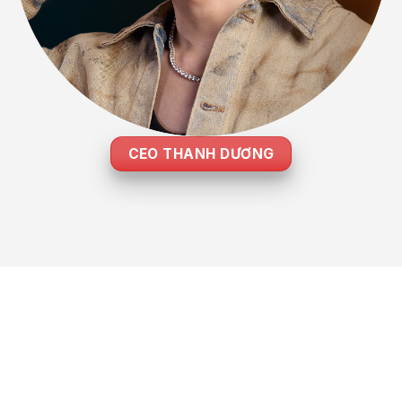
CEO THANH DƯƠNG