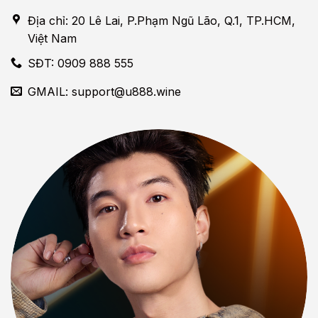
Địa chỉ: 20 Lê Lai, P.Phạm Ngũ Lão, Q.1, TP.HCM,
Việt Nam
SĐT: 0909 888 555
GMAIL:
support@u888.wine