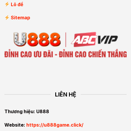
Lô đề
Sitemap
LIÊN HỆ
Thương hiệu: U888
Website:
https://u888game.click/