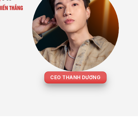
CEO THANH DƯƠNG