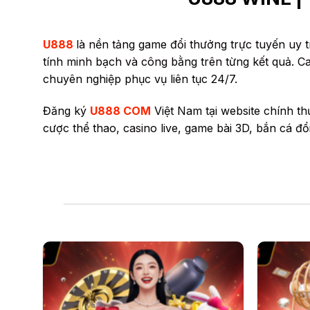
U888
là nền tảng game đổi thưởng trực tuyến uy 
tính minh bạch và công bằng trên từng kết quả. C
chuyên nghiệp phục vụ liên tục 24/7.
Đăng ký
U888 COM
Việt Nam tại website chính t
cược thể thao, casino live, game bài 3D, bắn cá đổ