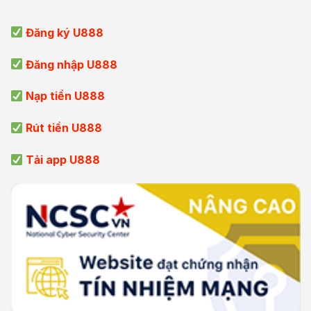
Đăng ký U888
Đăng nhập U888
Nạp tiền U888
Rút tiền U888
Tải app U888