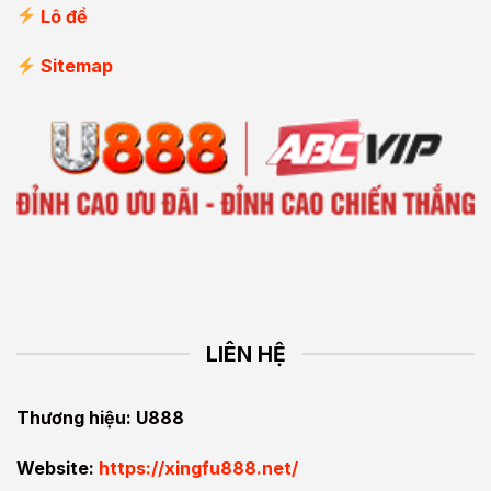
Lô đề
Sitemap
LIÊN HỆ
Thương hiệu: U888
Website:
https://xingfu888.net/